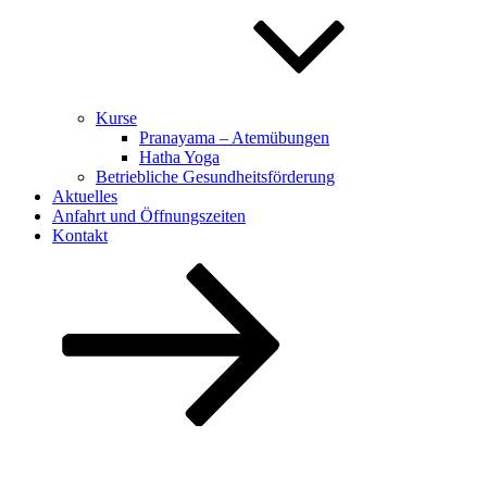
Kurse
Pranayama – Atemübungen
Hatha Yoga
Betriebliche Gesundheitsförderung
Aktuelles
Anfahrt und Öffnungszeiten
Kontakt
Nach
unten
zum
Inhalt
scrollen